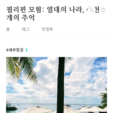
본문 바로가기
필리핀 모험: 열대의 나라, 수천
개의 추억
홈
태그
방명록
세부항공
1