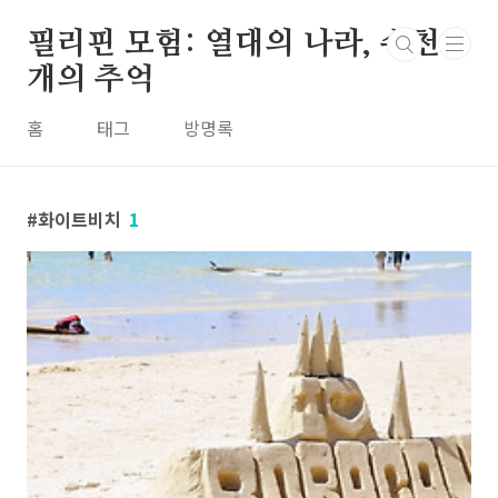
본문 바로가기
필리핀 모험: 열대의 나라, 수천
개의 추억
홈
태그
방명록
화이트비치
1